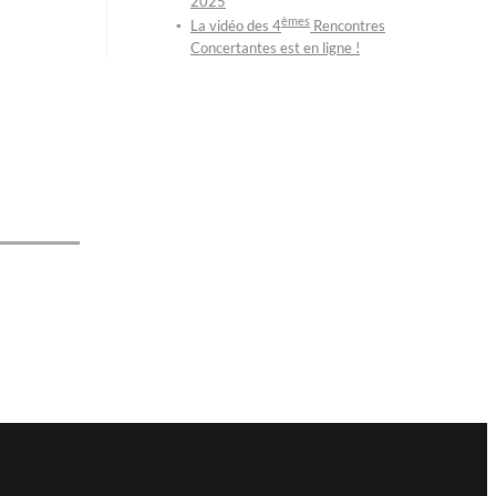
2025
èmes
La vidéo des 4
Rencontres
Concertantes est en ligne !