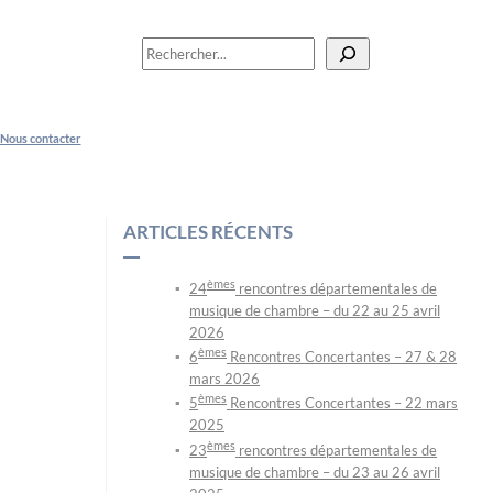
R
e
c
h
Nous contacter
e
r
c
h
ARTICLES RÉCENTS
e
r
èmes
24
rencontres départementales de
musique de chambre – du 22 au 25 avril
2026
èmes
6
Rencontres Concertantes – 27 & 28
mars 2026
èmes
5
Rencontres Concertantes – 22 mars
2025
èmes
23
rencontres départementales de
musique de chambre – du 23 au 26 avril