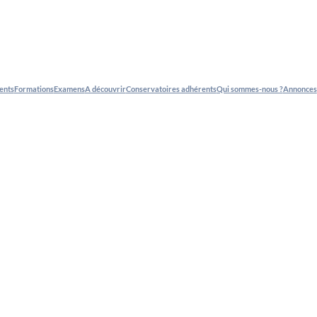
ents
Formations
Examens
A découvrir
Conservatoires adhérents
Qui sommes-nous ?
Annonces