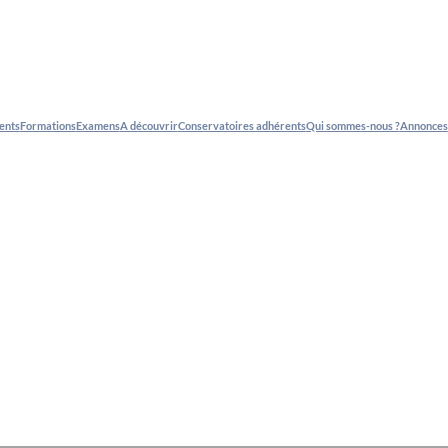
ents
Formations
Examens
A découvrir
Conservatoires adhérents
Qui sommes-nous ?
Annonces