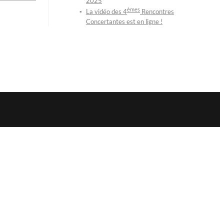
2025
èmes
La vidéo des 4
Rencontres
Concertantes est en ligne !