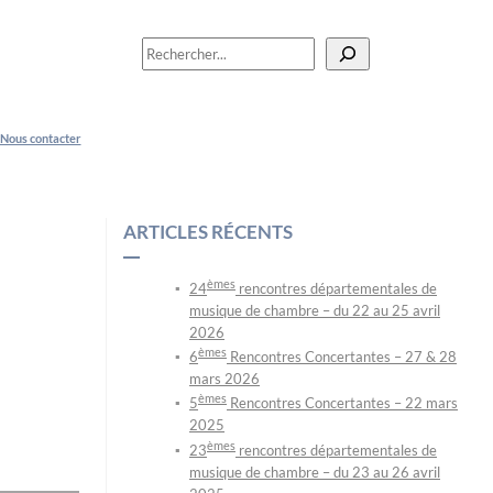
R
e
c
h
Nous contacter
e
r
c
h
ARTICLES RÉCENTS
e
r
èmes
24
rencontres départementales de
musique de chambre – du 22 au 25 avril
2026
èmes
6
Rencontres Concertantes – 27 & 28
mars 2026
èmes
5
Rencontres Concertantes – 22 mars
2025
èmes
23
rencontres départementales de
musique de chambre – du 23 au 26 avril