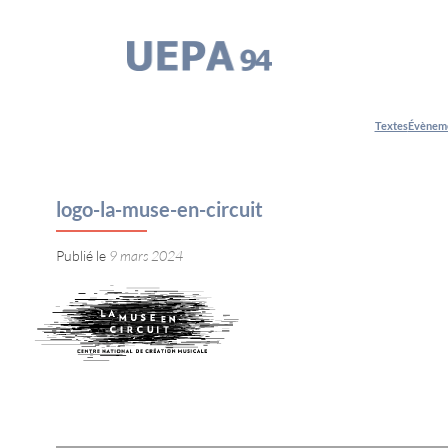
Aller
au
contenu
Textes
Évènem
logo-la-muse-en-circuit
9 mars 2024