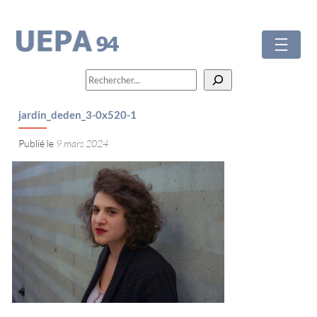
Aller
au
contenu
Rechercher
jardin_deden_3-0x520-1
9 mars 2024