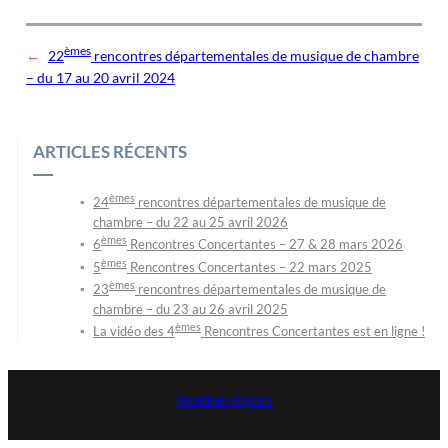
èmes
←
22
rencontres départementales de musique de chambre
– du 17 au 20 avril 2024
ARTICLES RÉCENTS
èmes
24
rencontres départementales de musique de
chambre – du 22 au 25 avril 2026
èmes
6
Rencontres Concertantes – 27 & 28 mars 2026
èmes
5
Rencontres Concertantes – 22 mars 2025
èmes
23
rencontres départementales de musique de
chambre – du 23 au 26 avril 2025
èmes
La vidéo des 4
Rencontres Concertantes est en ligne !
Mentions légales